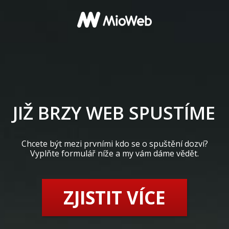
JIŽ BRZY WEB SPUSTÍME
Chcete být mezi prvními kdo se o spuštění dozví?
Vyplňte formulář níže a my vám dáme vědět.
ZJISTIT VÍCE