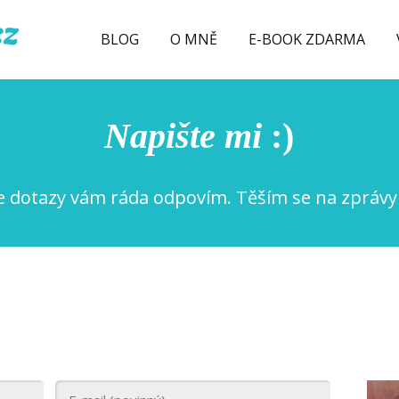
BLOG
O MNĚ
E-BOOK ZDARMA
Napište mi
:)
e dotazy vám ráda odpovím. Těším se na zprávy 