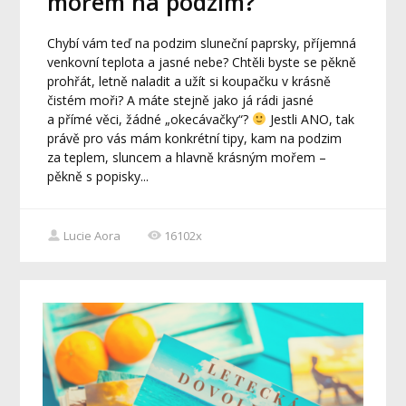
mořem na podzim?
Chybí vám teď na podzim sluneční paprsky, příjemná
venkovní teplota a jasné nebe? Chtěli byste se pěkně
prohřát, letně naladit a užít si koupačku v krásně
čistém moři? A máte stejně jako já rádi jasné
a přímé věci, žádné „okecávačky“?
Jestli ANO, tak
právě pro vás mám konkrétní tipy, kam na podzim
za teplem, sluncem a hlavně krásným mořem –
pěkně s popisky...
Lucie Aora
16102x