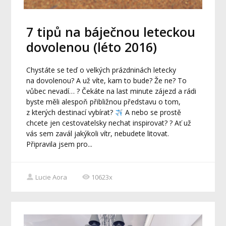
7 tipů na báječnou leteckou
dovolenou (léto 2016)
Chystáte se teď o velkých prázdninách letecky
na dovolenou? A už víte, kam to bude? Že ne? To
vůbec nevadí… ? Čekáte na last minute zájezd a rádi
byste měli alespoň přibližnou představu o tom,
z kterých destinací vybírat?
A nebo se prostě
chcete jen cestovatelsky nechat inspirovat? ? Ať už
vás sem zavál jakýkoli vítr, nebudete litovat.
Připravila jsem pro...
Lucie Aora
10623x