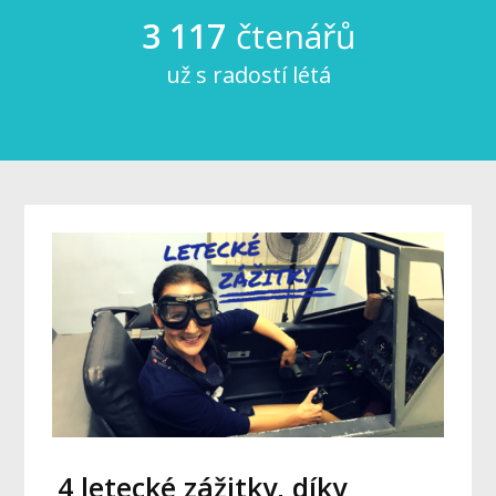
3 117
čtenářů
už s radostí létá
4 letecké zážitky, díky