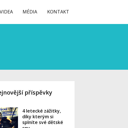
VIDEA
MÉDIA
KONTAKT
jnovější příspěvky
4 letecké zážitky,
díky kterým si
splníte své dětské