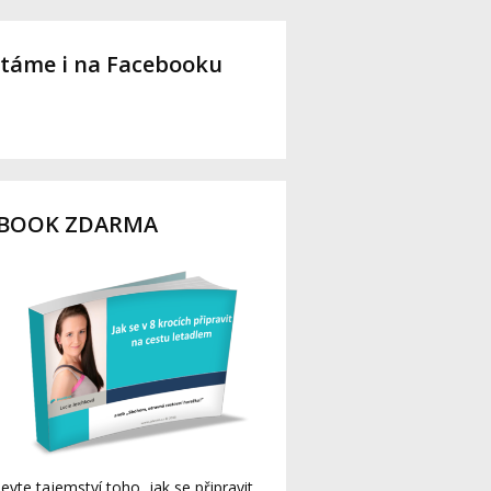
táme i na Facebooku
-BOOK ZDARMA
evte tajemství toho, jak se připravit