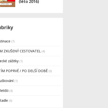
(léto 2016)
ubriky
tinace
(7)
EM ZKUŠENÝ CESTOVATEL
(4)
ecké zážitky
(1)
TÍM POPRVÉ / PO DELŠÍ DOBĚ
(6)
uškování
(1)
letišti
(4)
etadle
(6)