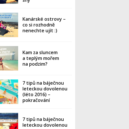
sny
Kanárské ostrovy –
co si rozhodně
nenechte ujít :)
Kam za sluncem
a teplým mořem
na podzim?
7 tipů na báječnou
leteckou dovolenou
(léto 2016) –
pokračování
7 tipů na báječnou
leteckou dovolenou