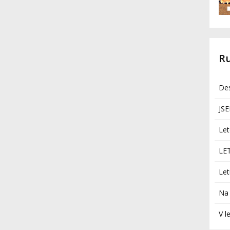
R
Des
JS
Let
LE
Let
Na 
V l