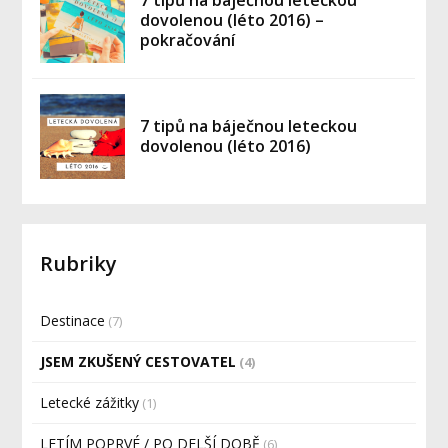
7 tipů na báječnou leteckou
dovolenou (léto 2016) –
pokračování
7 tipů na báječnou leteckou
dovolenou (léto 2016)
Rubriky
Destinace
(7)
JSEM ZKUŠENÝ CESTOVATEL
(4)
Letecké zážitky
(1)
LETÍM POPRVÉ / PO DELŠÍ DOBĚ
(6)