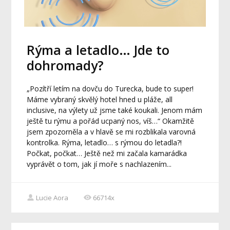
Rýma a letadlo… Jde to
dohromady?
„Pozítří letím na dovču do Turecka, bude to super!
Máme vybraný skvělý hotel hned u pláže, all
inclusive, na výlety už jsme také koukali. Jenom mám
ještě tu rýmu a pořád ucpaný nos, víš…“ Okamžitě
jsem zpozorněla a v hlavě se mi rozblikala varovná
kontrolka. Rýma, letadlo… s rýmou do letadla?!
Počkat, počkat… Ještě než mi začala kamarádka
vyprávět o tom, jak jí moře s nachlazením...
Lucie Aora
66714x