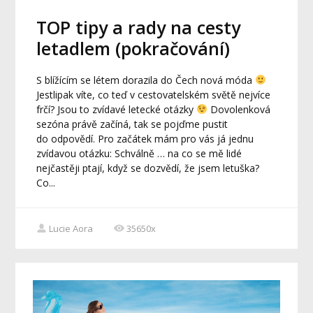
TOP tipy a rady na cesty
letadlem (pokračování)
S blížícím se létem dorazila do Čech nová móda
Jestlipak víte, co teď v cestovatelském světě nejvíce
frčí? Jsou to zvídavé letecké otázky
Dovolenková
sezóna právě začíná, tak se pojďme pustit
do odpovědí. Pro začátek mám pro vás já jednu
zvídavou otázku: Schválně … na co se mě lidé
nejčastěji ptají, když se dozvědí, že jsem letuška?
Co...
Lucie Aora
35650x