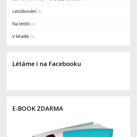
Letuškování
(1)
Na letišti
(4)
V letadle
(6)
Létáme i na Facebooku
E-BOOK ZDARMA