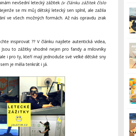
ninám nevšední letecký zážitek
(v článku zážitek číslo
jenže se mi můj dětský letecký sen splnil, ale zažila
étání ve všech možných formách. Až nás opravdu zrak
echte inspirovat ?? V článku najdete autentická videa,
. Jsou to zážitky vhodné nejen pro fandy a milovníky
 ale i pro ty, kteří mají jednoduše své velké dětské sny
sem je měla tenkrát i já.