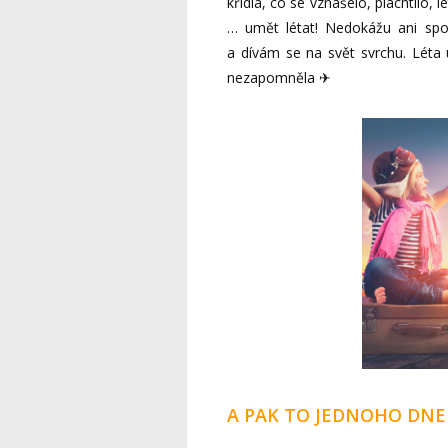
křídla, co se vznášelo, plachtilo, 
… umět létat! Nedokážu ani spoč
a dívám se na svět svrchu. Léta u
nezapomněla ✈
A PAK TO JEDNOHO DNE