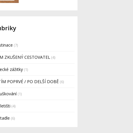
ubriky
tinace
(7)
EM ZKUŠENÝ CESTOVATEL
(4)
ecké zážitky
(1)
TÍM POPRVÉ / PO DELŠÍ DOBĚ
(6)
uškování
(1)
letišti
(4)
etadle
(6)