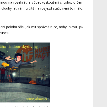
tšinou na rozehřátí a vůbec vyzkoušení si toho, o čem
o dlouhý let vám určitě na rozjezd stačí, není to málo,
adní polohu těla (jak mít správně ruce, nohy, hlavu, jak
tunelu.