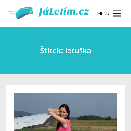
MENU
Štítek: letuška