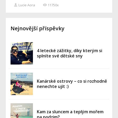
Lucie Aora
11750x
Nejnovější příspěvky
4 letecké zážitky, díky kterým si
splníte své dětské sny
Kanárské ostrovy – co si rozhodně
nenechte ujít :)
Kam za sluncem a teplým mořem
na podzim?