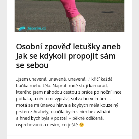
Osobní zpověď letušky aneb
Jak se kdykoli propojit sám
se sebou
„Jsem unavená, unavená, unavená…“ křičí každá
buňka mého těla. Naproti mně stojí kamarád,
kterého jsem náhodou cestou z práce po noční lince
potkala, a něco mi vypráví, sotva ho vnímám …
motá se mi únavou hlava a kdybych měla kouzelný
prsten z Arabely, otočila bych s ním bez váhání
a hned bych byla v posteli – pěkně odlíčená,
osprchovaná a nevím, co ještě
...