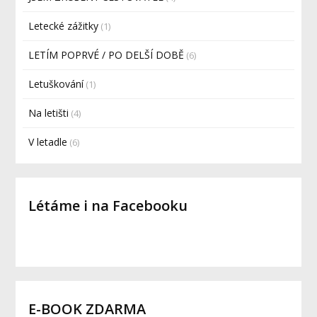
Letecké zážitky
(1)
LETÍM POPRVÉ / PO DELŠÍ DOBĚ
(6)
Letuškování
(1)
Na letišti
(4)
V letadle
(6)
Létáme i na Facebooku
E-BOOK ZDARMA