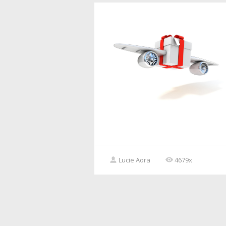
Lucie Aora
4679x