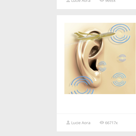
Lucie Aora
9693x
Lucie Aora
66717x