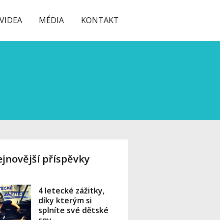
VIDEA
MÉDIA
KONTAKT
jnovější příspěvky
4 letecké zážitky,
díky kterým si
splníte své dětské