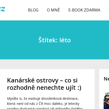
BLOG
O MNĚ
E-BOOK ZDARMA
Štítek: léto
Ne
Kanárské ostrovy – co si
rozhodně nenechte ujít :)
Myslíte si, že existuje dovolenková destinace,
která: není od nás z ČR moc daleko, je letecky
snadno dostupná uspokojí jak milovníky čistého