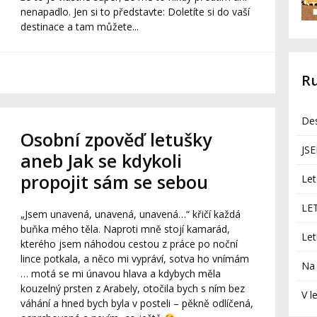
nenapadlo. Jen si to představte: Doletíte si do vaší
destinace a tam můžete...
R
Des
Osobní zpověď letušky
JS
aneb Jak se kdykoli
propojit sám se sebou
Let
LE
„Jsem unavená, unavená, unavená…“ křičí každá
buňka mého těla. Naproti mně stojí kamarád,
Let
kterého jsem náhodou cestou z práce po noční
lince potkala, a něco mi vypráví, sotva ho vnímám
Na 
… motá se mi únavou hlava a kdybych měla
kouzelný prsten z Arabely, otočila bych s ním bez
V l
váhání a hned bych byla v posteli – pěkně odlíčená,