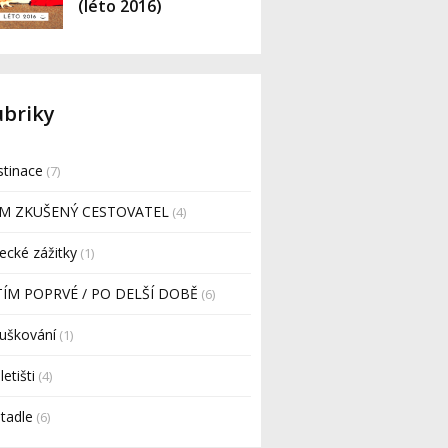
(léto 2016)
ubriky
tinace
(7)
EM ZKUŠENÝ CESTOVATEL
(4)
ecké zážitky
(1)
TÍM POPRVÉ / PO DELŠÍ DOBĚ
(6)
uškování
(1)
letišti
(4)
etadle
(6)