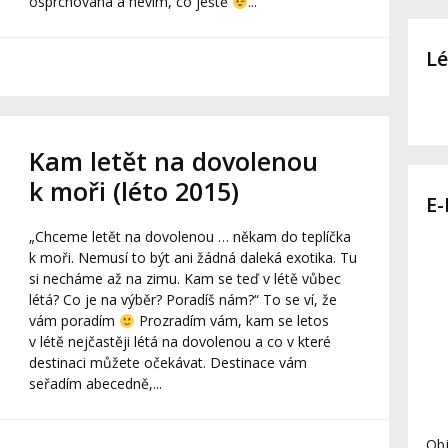
osprchovaná a nevím, co ještě
...
Lé
Kam letět na dovolenou
k moři (léto 2015)
E
„Chceme letět na dovolenou … někam do teplíčka
k moři. Nemusí to být ani žádná daleká exotika. Tu
si necháme až na zimu. Kam se teď v létě vůbec
létá? Co je na výběr? Poradíš nám?“ To se ví, že
vám poradím
Prozradím vám, kam se letos
v létě nejčastěji létá na dovolenou a co v které
destinaci můžete očekávat. Destinace vám
seřadím abecedně,...
Obj