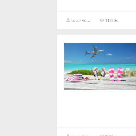
Lucie Aora
11750x