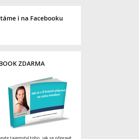
táme i na Facebooku
-BOOK ZDARMA
evte tajemství toho, jak se připravit