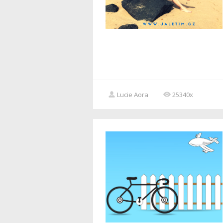
Lucie Aora
25340x