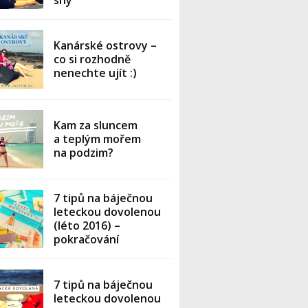
sny
Kanárské ostrovy –
co si rozhodně
nenechte ujít :)
Kam za sluncem
a teplým mořem
na podzim?
7 tipů na báječnou
leteckou dovolenou
(léto 2016) –
pokračování
7 tipů na báječnou
leteckou dovolenou