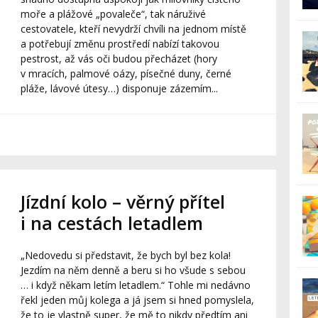
moře a plážové „povaleče“, tak náruživé
cestovatele, kteří nevydrží chvíli na jednom místě
a potřebují změnu prostředí nabízí takovou
pestrost, až vás oči budou přecházet (hory
v mracích, palmové oázy, písečné duny, černé
pláže, lávové útesy…) disponuje zázemím...
Jízdní kolo – věrný přítel
i na cestách letadlem
„Nedovedu si představit, že bych byl bez kola!
Jezdím na něm denně a beru si ho všude s sebou
… i když někam letím letadlem.“ Tohle mi nedávno
řekl jeden můj kolega a já jsem si hned pomyslela,
že to je vlastně super, že mě to nikdy předtím ani