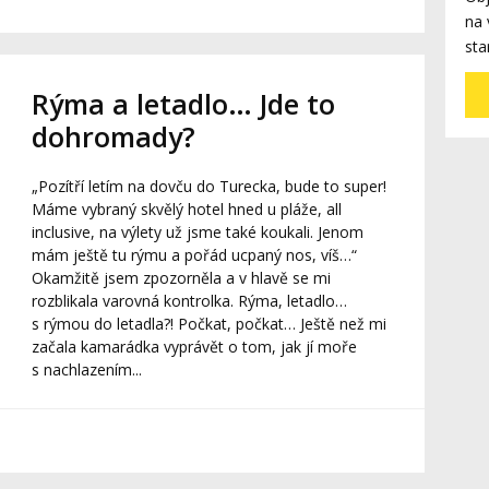
na 
sta
Rýma a letadlo… Jde to
dohromady?
„Pozítří letím na dovču do Turecka, bude to super!
Máme vybraný skvělý hotel hned u pláže, all
inclusive, na výlety už jsme také koukali. Jenom
mám ještě tu rýmu a pořád ucpaný nos, víš…“
Okamžitě jsem zpozorněla a v hlavě se mi
rozblikala varovná kontrolka. Rýma, letadlo…
s rýmou do letadla?! Počkat, počkat… Ještě než mi
začala kamarádka vyprávět o tom, jak jí moře
s nachlazením...