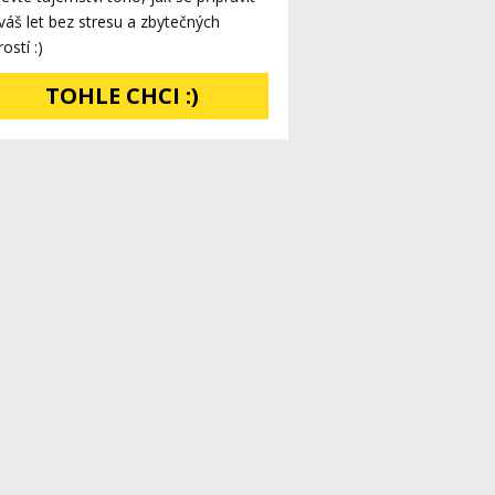
váš let bez stresu a zbytečných
rostí :)
TOHLE CHCI :)