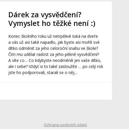
Dárek za vysvědčení?
Vymyslet ho těžké není :)
Konec školního roku už netrpělivě ťuká na dveře
a vás už asi také napadlo, jak byste asi mohli své
dítko odměnit za jeho celoroční snahu ve škole?
Čím mu udělat radost za jeho pěkné vysvědčení?
A víte co… Co kdybyste neodměnili jen vaše dítko,
ale i sebe? Vždyť si to také zasloužíte … po celý rok
jste ho podporovali, starali se o něj...
Ochrana osobních údajů