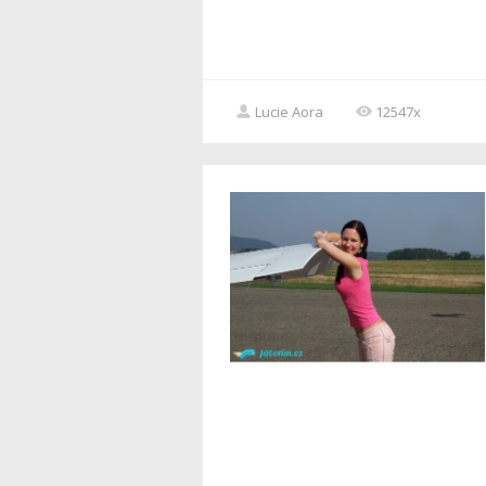
Lucie Aora
12547x