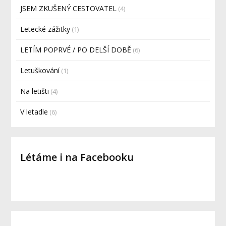
JSEM ZKUŠENÝ CESTOVATEL
(4)
Letecké zážitky
(1)
LETÍM POPRVÉ / PO DELŠÍ DOBĚ
(6)
Letuškování
(1)
Na letišti
(4)
V letadle
(6)
Létáme i na Facebooku