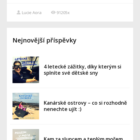
Lucie Aora
91205x
Nejnovější příspěvky
4 letecké zážitky, díky kterým si
splníte své dětské sny
Kanárské ostrovy – co si rozhodně
nenechte ujít :)
Kam za sluncem a teplým mořem