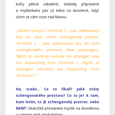
kufry pěkně zabalené, doklady připravené
a myšlenkami jste už kdesi na dovolené, když
vtom se vám ozve nad hlavou:
„Vážení cestující, Terminál 1 – jsou odbavovány
lety do zemí mimo schengenský prostor.
Terminál 2 – jsou odbavovány lety do zemí
schengenského prostoru. Dear passengers,
flights to countries outside the schengen area
are dispatching from Terminal 1. Flights to
schengen countries are dispatching from
Terminal 2.“
Ha, zrada… Co to říkali? Jaké státy
schengenského prostoru? Co to je? A tam,
kam letím, to JE schengenský prostor, nebo
NENÍ?
Okamžitě přestanete myslet na dovolenou
a začnete řešit dané hlášení.