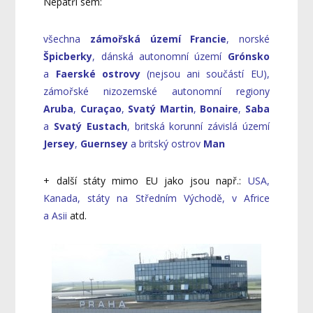
Nepatří sem:
všechna
zámořská území Francie
, norské
Špicberky
, dánská autonomní území
Grónsko
a
Faerské ostrovy
(nejsou ani součástí EU),
zámořské nizozemské autonomní regiony
Aruba
,
Curaçao
,
Svatý Martin
,
Bonaire
,
Saba
a
Svatý Eustach
, britská korunní závislá území
Jersey
,
Guernsey
a britský ostrov
Man
+ další státy mimo EU jako jsou např.:
USA,
Kanada, státy na Středním Východě, v Africe
a Asii
atd.