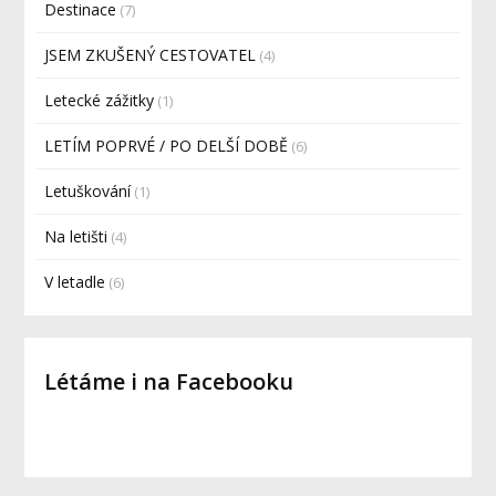
Destinace
(7)
JSEM ZKUŠENÝ CESTOVATEL
(4)
Letecké zážitky
(1)
LETÍM POPRVÉ / PO DELŠÍ DOBĚ
(6)
Letuškování
(1)
Na letišti
(4)
V letadle
(6)
Létáme i na Facebooku