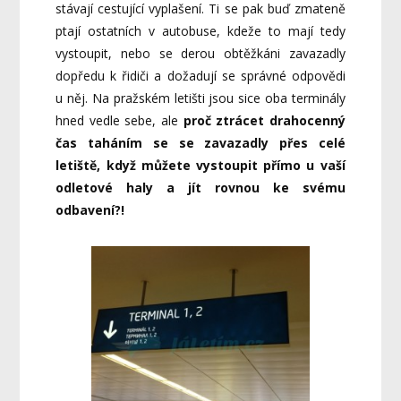
stávají cestující vyplašení. Ti se pak buď zmateně
ptají ostatních v autobuse, kdeže to mají tedy
vystoupit, nebo se derou obtěžkáni zavazadly
dopředu k řidiči a dožadují se správné odpovědi
u něj. Na pražském letišti jsou sice oba terminály
hned vedle sebe, ale
proč ztrácet drahocenný
čas taháním se se zavazadly přes celé
letiště, když můžete vystoupit přímo u vaší
odletové haly a jít rovnou ke svému
odbavení?!