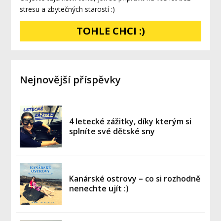
stresu a zbytečných starostí :)
TOHLE CHCI :)
Nejnovější příspěvky
4 letecké zážitky, díky kterým si
splníte své dětské sny
Kanárské ostrovy – co si rozhodně
nenechte ujít :)