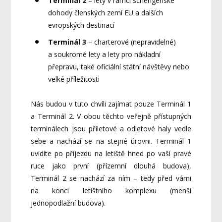
Terminál 2
– lety v rámci schengenské
dohody členských zemí EU a dalších
evropských destinací
Terminál 3
– charterové (nepravidelné)
a soukromé lety a lety pro nákladní
přepravu, také oficiální státní návštěvy nebo
velké příležitosti
Nás budou v tuto chvíli zajímat pouze Terminál 1
a Terminál 2. V obou těchto veřejně přístupných
terminálech jsou příletové a odletové haly vedle
sebe a nachází se na stejné úrovni. Terminál 1
uvidíte po příjezdu na letiště hned po vaší pravé
ruce jako první (přízemní dlouhá budova),
Terminál 2 se nachází za ním – tedy před vámi
na konci letištního komplexu (menší
jednopodlažní budova).