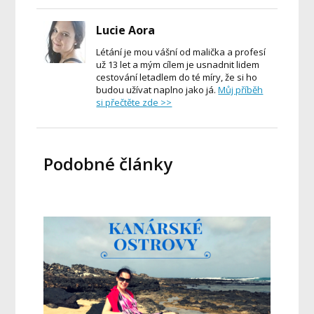
Lucie Aora
Létání je mou vášní od malička a profesí
už 13 let a mým cílem je usnadnit lidem
cestování letadlem do té míry, že si ho
budou užívat naplno jako já.
Můj příběh
si přečtěte zde >>
Podobné články