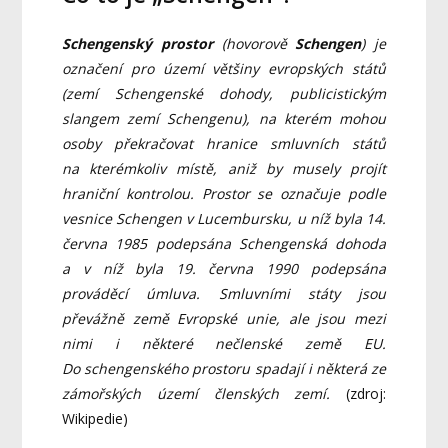
Schengenský prostor
(hovorově
Schengen
) je
označení pro území většiny evropských států
(zemí Schengenské dohody, publicistickým
slangem zemí Schengenu), na kterém mohou
osoby překračovat hranice smluvních států
na kterémkoliv místě, aniž by musely projít
hraniční kontrolou. Prostor se označuje podle
vesnice Schengen v Lucembursku, u níž byla 14.
června 1985 podepsána Schengenská dohoda
a v níž byla 19. června 1990 podepsána
prováděcí úmluva. Smluvními státy jsou
převážně země Evropské unie, ale jsou mezi
nimi i některé nečlenské země EU.
Do schengenského prostoru spadají i některá ze
zámořských území členských zemí.
(zdroj:
Wikipedie)