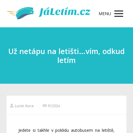
MENU
Už netápu na letišti…vím, odkud
letím
Lucie Aora
91202x
Jedete si takhle v poklidu autobusem na letiště,