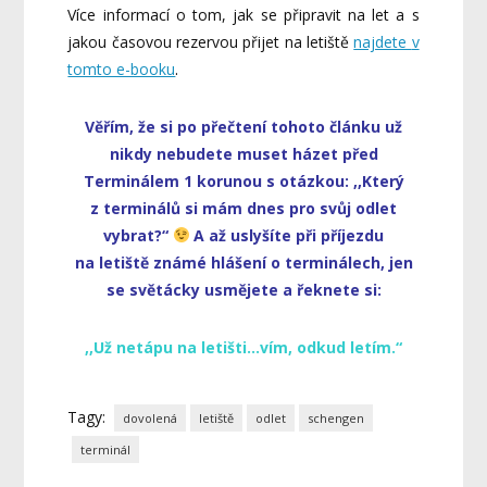
Více informací o tom, jak se připravit na let a s
jakou časovou rezervou přijet na letiště
najdete
v
tomto e-booku
.
Věřím, že si po přečtení tohoto článku už
nikdy nebudete muset házet před
Terminálem 1 korunou s otázkou: ,,Který
z terminálů si mám dnes pro svůj odlet
vybrat?
“
A až uslyšíte při příjezdu
na letiště známé hlášení o terminálech, jen
se světácky usmějete a řeknete si:
,,Už netápu na letišti…vím, odkud letím.“
Tagy:
dovolená
letiště
odlet
schengen
terminál