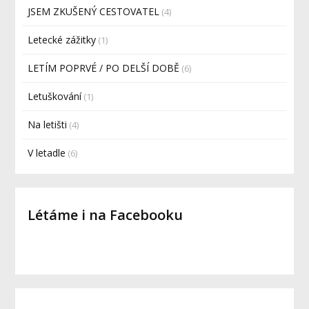
JSEM ZKUŠENÝ CESTOVATEL
(4)
Letecké zážitky
(1)
LETÍM POPRVÉ / PO DELŠÍ DOBĚ
(6)
Letuškování
(1)
Na letišti
(4)
V letadle
(6)
Létáme i na Facebooku