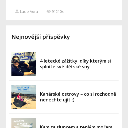
Lucie Aora
91210x
Nejnovější příspěvky
4 letecké zážitky, díky kterým si
splníte své dětské sny
Kanárské ostrovy – co si rozhodně
nenechte ujít :)
Kam za sluncem a teplým mořem