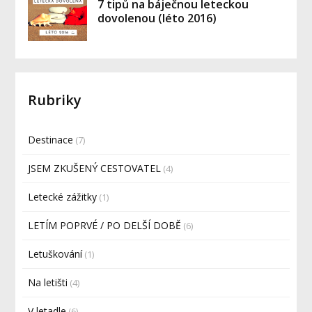
7 tipů na báječnou leteckou
dovolenou (léto 2016)
Rubriky
Destinace
(7)
JSEM ZKUŠENÝ CESTOVATEL
(4)
Letecké zážitky
(1)
LETÍM POPRVÉ / PO DELŠÍ DOBĚ
(6)
Letuškování
(1)
Na letišti
(4)
V letadle
(6)