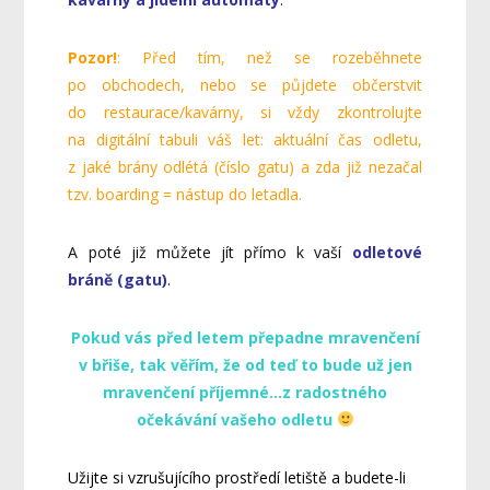
Pozor!
: Před tím, než se rozeběhnete
po obchodech, nebo se půjdete občerstvit
do restaurace/kavárny, si vždy zkontrolujte
na digitální tabuli váš let: aktuální čas odletu,
z jaké brány odlétá (číslo gatu) a zda již nezačal
tzv. boarding = nástup do letadla.
A poté již můžete jít přímo k vaší
odletové
bráně (gatu)
.
Pokud vás před letem přepadne mravenčení
v břiše, tak věřím, že od teď to bude už jen
mravenčení příjemné…z radostného
očekávání vašeho odletu
Užijte si vzrušujícího prostředí letiště a budete-li