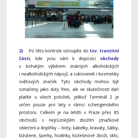
2)
Po této kontrole vstoupíte do
tzv. tranzitní
části
, kde jsou vám k dispozici
obchody
s bohatým výběrem známých alkoholických
i nealkoholických nápojů a cukrovinek i kosmetiky
světových značek. Tyto obchody mohou být
označeny jako duty free, ale ve skutečnosti daň
platíte u všech položek, jelikož Terminál 2 je
určen pouze pro lety v rámci schengenského
prostoru. Celkem je na letišti v Praze přes 85
obchodů s nejrůznějším zbožím (značkové
oblečení a doplňky – boty, kabelky, kravaty, šátky,
bižuterie, šperky, hodinky, kožešinové zboží, sklo,