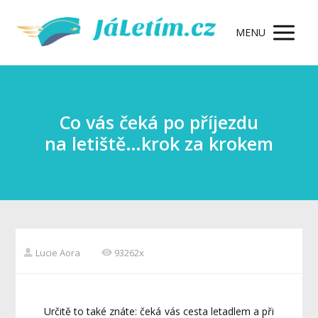
MENU
Co vás čeká po příjezdu
na letiště…krok za krokem
Lucie Aora
93262x
Určitě to také znáte: čeká vás cesta letadlem a při