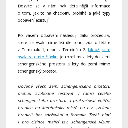
Dozvíte se v něm
pak d
etailnější informace
o tom, jak to na check-inu probíhá a jaké typy
odbavení existují.
Po vašem odbavení následují další procedury,
které se však mírně liší dle toho, zda odlétáte
z Terminálu 1, nebo z Terminálu 2.
Jak už jsem
psala v tomto článku
, je rozdíl mezi lety do zemí
schengenského prostoru a lety do zemí mimo
schengenský prostor.
Občané všech zemí schengenského prostoru
mohou svobodně cestovat v rámci celého
schengenského prostoru a překračovat vnitřní
hranice na kterémkoliv místě na tzv. „zelené
hranici“ bez zdržování a formalit. Totéž platí
i pro cizince mající tzv. schengenské vízum