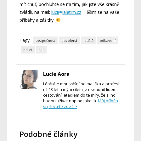
mít chuť, pochlubte se mi tím, jak jste vše krásně
zvládli, na mail:
luci@jaletim.cz
Těším se na vaše
příběhy a zážitky!
Tagy:
bezpečnost
dovolená
letiště
odbavení
odlet
pas
Lucie Aora
Létání je mou vášní od malička a profesí
už 13 let a mým cílem je usnadnit lidem
cestování letadlem do té míry, že si ho
budou užívat naplno jako já.
Můj příběh
si přečtěte zde >>
Podobné články