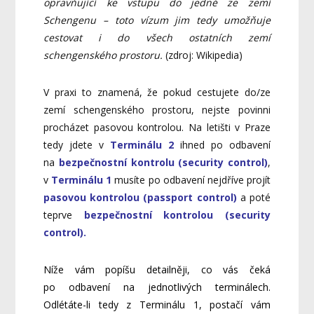
opravňující ke vstupu do jedné ze zemí
Schengenu – toto vízum jim tedy umožňuje
cestovat i do všech ostatních zemí
schengenského prostoru.
(zdroj: Wikipedia)
V praxi to znamená, že pokud cestujete do/ze
zemí schengenského prostoru, nejste povinni
procházet pasovou kontrolou. Na letišti v Praze
tedy jdete v
Terminálu 2
ihned po odbavení
na
bezpečnostní kontrolu (security control)
,
v
Terminálu 1
musíte po odbavení nejdříve projít
pasovou kontrolou (passport control)
a poté
teprve
bezpečnostní kontrolou (security
control).
Níže vám popíšu detailněji, co vás čeká
po odbavení na jednotlivých terminálech.
Odlétáte-li tedy z Terminálu 1, postačí vám