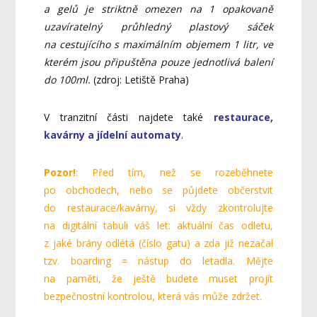
a gelů je striktně omezen na 1 opakovaně
uzavíratelný průhledný plastový sáček
na cestujícího s maximálním objemem 1 litr, ve
kterém jsou připuštěna pouze jednotlivá balení
do 100ml.
(zdroj: Letiště Praha)
V tranzitní části najdete také
restaurace,
kavárny a jídelní automaty
.
Pozor!
: Před tím, než se rozeběhnete
po obchodech, nebo se půjdete občerstvit
do restaurace/kavárny, si vždy zkontrolujte
na digitální tabuli váš let: aktuální čas odletu,
z jaké brány odlétá (číslo gatu) a zda již nezačal
tzv. boarding = nástup do letadla. Mějte
na paměti, že ještě budete muset projít
bezpečnostní kontrolou, která vás může zdržet.