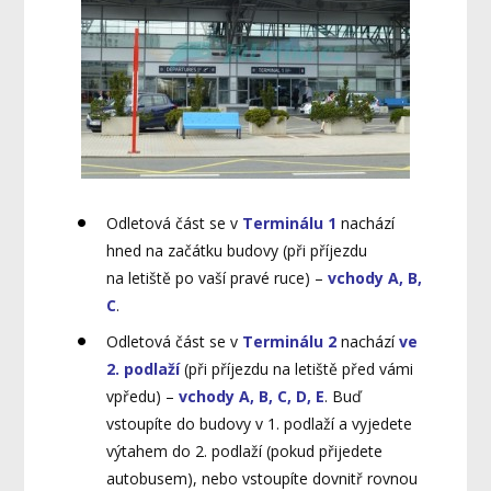
Odletová část se v
Terminálu 1
nachází
hned na začátku budovy (při příjezdu
na letiště po vaší pravé ruce) –
vchody A, B,
C
.
Odletová část se v
Terminálu 2
nachází
ve
2. podlaží
(při příjezdu na letiště před vámi
vpředu) –
vchody A, B, C, D, E
. Buď
vstoupíte do budovy v 1. podlaží a vyjedete
výtahem do 2. podlaží (pokud přijedete
autobusem), nebo vstoupíte dovnitř rovnou