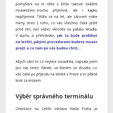
pomyšlení na ni cítíte v břiše takové zvláštní
mravenčení…trochu příjemné, ale i kapku
nepříjemné. Těšíte se na let, ale zároveň máte
mírný stres z toho, co vás všechno čeká ještě
před tím, než vůbec vkročíte na palubu letadla.
V duchu si přehráváte,
jak to bude probíhat
na letišti, jakými procedurami budete muset
projít a co tam po vás budou chtít…
Abych vám to co nejvíce usnadnila, napsala jsem
pro vás tento článek, ve kterém se dozvíte, co
vás čeká po příjezdu na letiště v Praze a to pěkně
krok za krokem.
Výběr správného terminálu
Orientace na Letišti Václava Havla Praha je