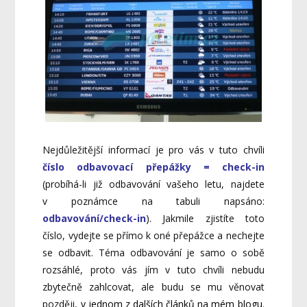
Nejdůležitější informací je pro vás v tuto chvíli
číslo odbavovací přepážky = check-in
(probíhá-li již odbavování vašeho letu, najdete
v poznámce na tabuli napsáno:
odbavování/check-in
). Jakmile zjistíte toto
číslo, vydejte se přímo k oné přepážce a nechejte
se odbavit. Téma odbavování je samo o sobě
rozsáhlé, proto vás jím v tuto chvíli nebudu
zbytečně zahlcovat, ale budu se mu věnovat
později,
v jednom z dalších článků na mém blogu.