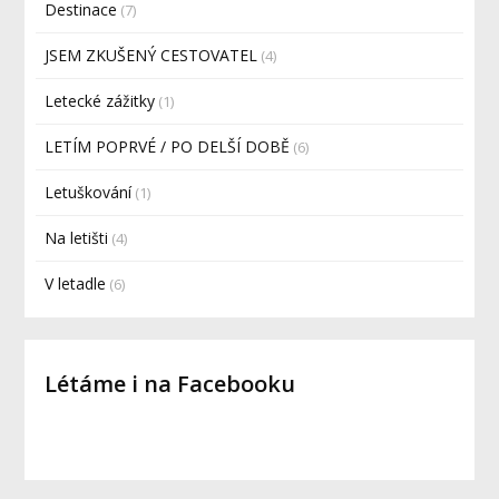
Destinace
(7)
JSEM ZKUŠENÝ CESTOVATEL
(4)
Letecké zážitky
(1)
LETÍM POPRVÉ / PO DELŠÍ DOBĚ
(6)
Letuškování
(1)
Na letišti
(4)
V letadle
(6)
Létáme i na Facebooku