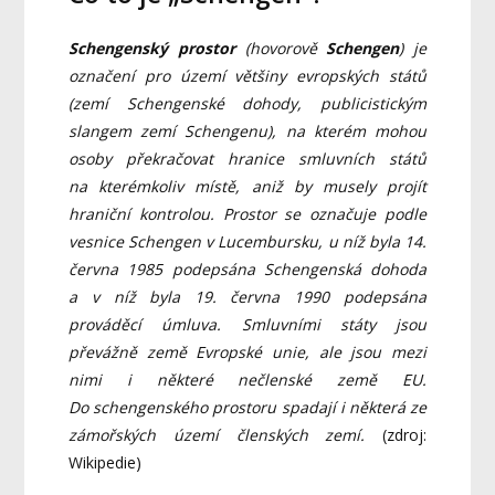
Schengenský prostor
(hovorově
Schengen
) je
označení pro území většiny evropských států
(zemí Schengenské dohody, publicistickým
slangem zemí Schengenu), na kterém mohou
osoby překračovat hranice smluvních států
na kterémkoliv místě, aniž by musely projít
hraniční kontrolou. Prostor se označuje podle
vesnice Schengen v Lucembursku, u níž byla 14.
června 1985 podepsána Schengenská dohoda
a v níž byla 19. června 1990 podepsána
prováděcí úmluva. Smluvními státy jsou
převážně země Evropské unie, ale jsou mezi
nimi i některé nečlenské země EU.
Do schengenského prostoru spadají i některá ze
zámořských území členských zemí.
(zdroj:
Wikipedie)