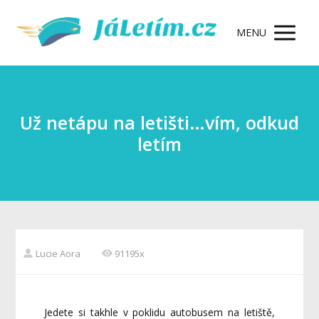
MENU
Už netápu na letišti…vím, odkud
letím
Lucie Aora
91195x
Jedete si takhle v poklidu autobusem na letiště,