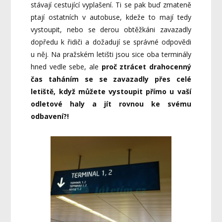
stávají cestující vyplašení. Ti se pak buď zmateně
ptají ostatních v autobuse, kdeže to mají tedy
vystoupit, nebo se derou obtěžkáni zavazadly
dopředu k řidiči a dožadují se správné odpovědi
u něj. Na pražském letišti jsou sice oba terminály
hned vedle sebe, ale
proč ztrácet drahocenný
čas taháním se se zavazadly přes celé
letiště, když můžete vystoupit přímo u vaší
odletové haly a jít rovnou ke svému
odbavení?!