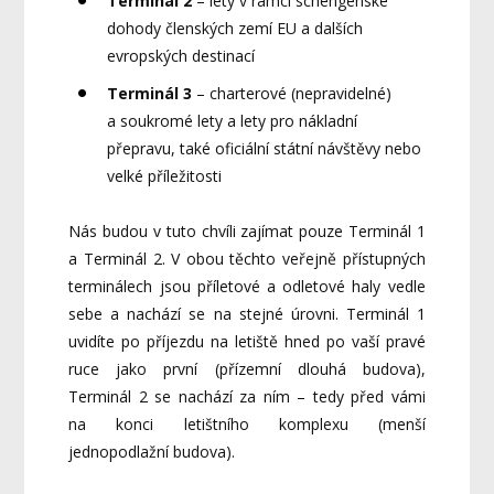
Terminál 2
– lety v rámci schengenské
dohody členských zemí EU a dalších
evropských destinací
Terminál 3
– charterové (nepravidelné)
a soukromé lety a lety pro nákladní
přepravu, také oficiální státní návštěvy nebo
velké příležitosti
Nás budou v tuto chvíli zajímat pouze Terminál 1
a Terminál 2. V obou těchto veřejně přístupných
terminálech jsou příletové a odletové haly vedle
sebe a nachází se na stejné úrovni. Terminál 1
uvidíte po příjezdu na letiště hned po vaší pravé
ruce jako první (přízemní dlouhá budova),
Terminál 2 se nachází za ním – tedy před vámi
na konci letištního komplexu (menší
jednopodlažní budova).