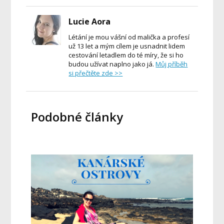
Lucie Aora
Létání je mou vášní od malička a profesí
už 13 let a mým cílem je usnadnit lidem
cestování letadlem do té míry, že si ho
budou užívat naplno jako já.
Můj příběh
si přečtěte zde >>
Podobné články