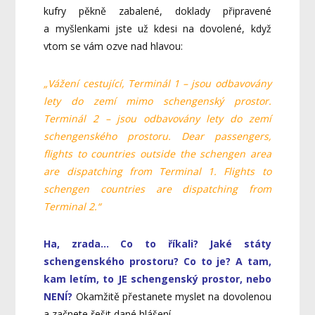
kufry pěkně zabalené, doklady připravené
a myšlenkami jste už kdesi na dovolené, když
vtom se vám ozve nad hlavou:
„Vážení cestující, Terminál 1 – jsou odbavovány
lety do zemí mimo schengenský prostor.
Terminál 2 – jsou odbavovány lety do zemí
schengenského prostoru. Dear passengers,
flights to countries outside the schengen area
are dispatching from Terminal 1. Flights to
schengen countries are dispatching from
Terminal 2.“
Ha, zrada… Co to říkali? Jaké státy
schengenského prostoru? Co to je? A tam,
kam letím, to JE schengenský prostor, nebo
NENÍ?
Okamžitě přestanete myslet na dovolenou
a začnete řešit dané hlášení.