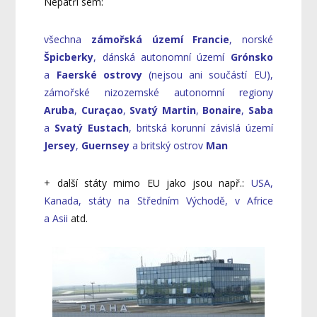
Nepatří sem:
všechna
zámořská území Francie
, norské
Špicberky
, dánská autonomní území
Grónsko
a
Faerské ostrovy
(nejsou ani součástí EU),
zámořské nizozemské autonomní regiony
Aruba
,
Curaçao
,
Svatý Martin
,
Bonaire
,
Saba
a
Svatý Eustach
, britská korunní závislá území
Jersey
,
Guernsey
a britský ostrov
Man
+ další státy mimo EU jako jsou např.:
USA,
Kanada, státy na Středním Východě, v Africe
a Asii
atd.