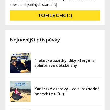
stresu a zbytečných starostí :)
TOHLE CHCI :)
Nejnovější příspěvky
4 letecké zážitky, díky kterým si
splníte své dětské sny
Kanárské ostrovy – co si rozhodně
nenechte ujít :)