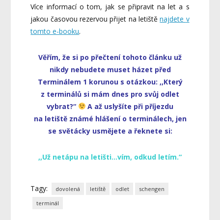
Více informací o tom, jak se připravit na let a s
jakou časovou rezervou přijet na letiště
najdete
v
tomto e-booku
.
Věřím, že si po přečtení tohoto článku už
nikdy nebudete muset házet před
Terminálem 1 korunou s otázkou: ,,Který
z terminálů si mám dnes pro svůj odlet
vybrat?
“
A až uslyšíte při příjezdu
na letiště známé hlášení o terminálech, jen
se světácky usmějete a řeknete si:
,,Už netápu na letišti…vím, odkud letím.“
Tagy:
dovolená
letiště
odlet
schengen
terminál